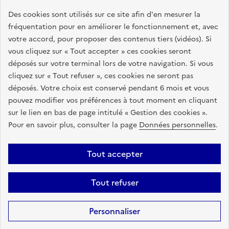
GOUVERNEMENT
Des cookies sont utilisés sur ce site afin d'en mesurer la
fréquentation pour en améliorer le fonctionnement et, avec
L
votre accord, pour proposer des contenus tiers (vidéos). Si
i
Ce portail vise à rassembler toutes les informations
vous cliquez sur « Tout accepter » ces cookies seront
b
pertinentes sur l'achat durable : textes juridiques,
déposés sur votre terminal lors de votre navigation. Si vous
e
accompagnement de proximité, formations, outils pratiques
cliquez sur « Tout refuser », ces cookies ne seront pas
r
et d'aide à l'élaboration d'une stratégie d'achats
déposés. Votre choix est conservé pendant 6 mois et vous
t
responsables.
pouvez modifier vos préférences à tout moment en cliquant
é
sur le lien en bas de page intitulé « Gestion des cookies ».
,
info.gouv.fr
service-public.fr
Pour en savoir plus, consulter la page
Données personnelles
.
É
legifrance.gouv.fr
data.gouv.fr
g
a
Tout accepter
l
Plan du site
Accessibilité : partiellement conforme
Mentions légales
i
Tout refuser
Données personnelles
Gestion des cookies
t
é
Sauf mention contraire, tous les contenus de ce site sont sous
licence
Personnaliser
,
etalab-2.0
F