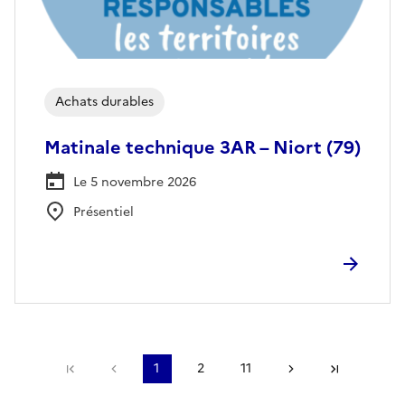
Achats durables
Matinale technique 3AR – Niort (79)
Le 5 novembre 2026
Présentiel
Première page
Page précédente
1
2
11
Page suivante
Dernière