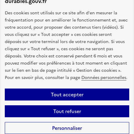
durables.gouv.fr
GOUVERNEMENT
Des cookies sont utilisés sur ce site afin d'en mesurer la
fréquentation pour en améliorer le fonctionnement et, avec
L
votre accord, pour proposer des contenus tiers (vidéos). Si
i
Ce portail vise à rassembler toutes les informations
vous cliquez sur « Tout accepter » ces cookies seront
b
pertinentes sur l'achat durable : textes juridiques,
déposés sur votre terminal lors de votre navigation. Si vous
e
accompagnement de proximité, formations, outils pratiques
cliquez sur « Tout refuser », ces cookies ne seront pas
r
et d'aide à l'élaboration d'une stratégie d'achats
déposés. Votre choix est conservé pendant 6 mois et vous
t
responsables.
pouvez modifier vos préférences à tout moment en cliquant
é
sur le lien en bas de page intitulé « Gestion des cookies ».
,
info.gouv.fr
service-public.fr
Pour en savoir plus, consulter la page
Données personnelles
.
É
legifrance.gouv.fr
data.gouv.fr
g
a
Tout accepter
l
Plan du site
Accessibilité : partiellement conforme
Mentions légales
i
Tout refuser
Données personnelles
Gestion des cookies
t
é
Sauf mention contraire, tous les contenus de ce site sont sous
licence
Personnaliser
,
etalab-2.0