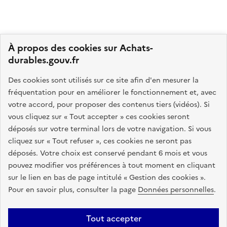
À propos des cookies sur Achats-
durables.gouv.fr
GOUVERNEMENT
Des cookies sont utilisés sur ce site afin d'en mesurer la
fréquentation pour en améliorer le fonctionnement et, avec
L
votre accord, pour proposer des contenus tiers (vidéos). Si
i
Ce portail vise à rassembler toutes les informations
vous cliquez sur « Tout accepter » ces cookies seront
b
pertinentes sur l'achat durable : textes juridiques,
déposés sur votre terminal lors de votre navigation. Si vous
e
accompagnement de proximité, formations, outils pratiques
cliquez sur « Tout refuser », ces cookies ne seront pas
r
et d'aide à l'élaboration d'une stratégie d'achats
déposés. Votre choix est conservé pendant 6 mois et vous
t
responsables.
pouvez modifier vos préférences à tout moment en cliquant
é
sur le lien en bas de page intitulé « Gestion des cookies ».
,
info.gouv.fr
service-public.fr
Pour en savoir plus, consulter la page
Données personnelles
.
É
legifrance.gouv.fr
data.gouv.fr
g
a
Tout accepter