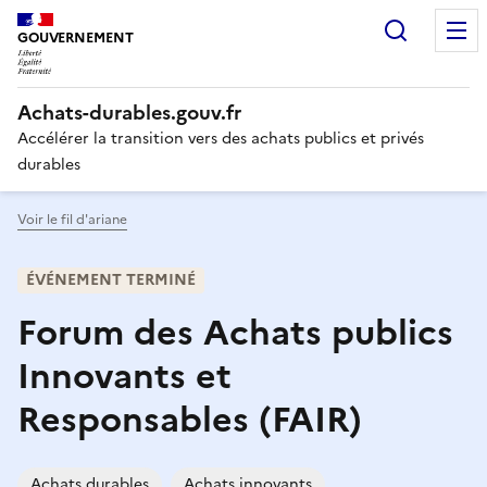
Recherc
GOUVERNEMENT
Liberté,
Achats-durables.gouv.fr
Égalité,
Fraternité
Accélérer la transition vers des achats publics et privés
durables
Voir le fil d'ariane
ÉVÉNEMENT TERMINÉ
Forum des Achats publics
Innovants et
Responsables (FAIR)
Achats durables
Achats innovants