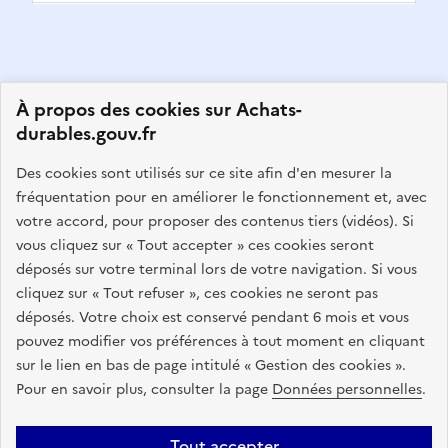
À propos des cookies sur Achats-
durables.gouv.fr
GOUVERNEMENT
Des cookies sont utilisés sur ce site afin d'en mesurer la
fréquentation pour en améliorer le fonctionnement et, avec
L
votre accord, pour proposer des contenus tiers (vidéos). Si
i
Ce portail vise à rassembler toutes les informations
vous cliquez sur « Tout accepter » ces cookies seront
b
pertinentes sur l'achat durable : textes juridiques,
déposés sur votre terminal lors de votre navigation. Si vous
e
accompagnement de proximité, formations, outils pratiques
cliquez sur « Tout refuser », ces cookies ne seront pas
r
et d'aide à l'élaboration d'une stratégie d'achats
déposés. Votre choix est conservé pendant 6 mois et vous
t
responsables.
pouvez modifier vos préférences à tout moment en cliquant
é
sur le lien en bas de page intitulé « Gestion des cookies ».
,
info.gouv.fr
service-public.fr
Pour en savoir plus, consulter la page
Données personnelles
.
É
legifrance.gouv.fr
data.gouv.fr
g
a
Tout accepter