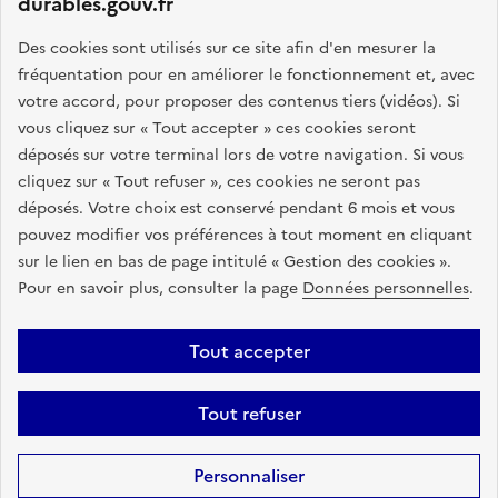
durables.gouv.fr
GOUVERNEMENT
Des cookies sont utilisés sur ce site afin d'en mesurer la
fréquentation pour en améliorer le fonctionnement et, avec
L
votre accord, pour proposer des contenus tiers (vidéos). Si
i
Ce portail vise à rassembler toutes les informations
vous cliquez sur « Tout accepter » ces cookies seront
b
pertinentes sur l'achat durable : textes juridiques,
déposés sur votre terminal lors de votre navigation. Si vous
e
accompagnement de proximité, formations, outils pratiques
cliquez sur « Tout refuser », ces cookies ne seront pas
r
et d'aide à l'élaboration d'une stratégie d'achats
déposés. Votre choix est conservé pendant 6 mois et vous
t
responsables.
pouvez modifier vos préférences à tout moment en cliquant
é
sur le lien en bas de page intitulé « Gestion des cookies ».
,
info.gouv.fr
service-public.fr
Pour en savoir plus, consulter la page
Données personnelles
.
É
legifrance.gouv.fr
data.gouv.fr
g
a
Tout accepter
l
Plan du site
Accessibilité : partiellement conforme
Mentions légales
i
Tout refuser
Données personnelles
Gestion des cookies
t
é
Sauf mention contraire, tous les contenus de ce site sont sous
licence
Personnaliser
,
etalab-2.0