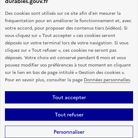
durables.gouv.fr
GOUVERNEMENT
Des cookies sont utilisés sur ce site afin d'en mesurer la
fréquentation pour en améliorer le fonctionnement et, avec
L
votre accord, pour proposer des contenus tiers (vidéos). Si
i
Ce portail vise à rassembler toutes les informations
vous cliquez sur « Tout accepter » ces cookies seront
b
pertinentes sur l'achat durable : textes juridiques,
déposés sur votre terminal lors de votre navigation. Si vous
e
accompagnement de proximité, formations, outils pratiques
cliquez sur « Tout refuser », ces cookies ne seront pas
r
et d'aide à l'élaboration d'une stratégie d'achats
déposés. Votre choix est conservé pendant 6 mois et vous
t
responsables.
pouvez modifier vos préférences à tout moment en cliquant
é
sur le lien en bas de page intitulé « Gestion des cookies ».
,
info.gouv.fr
service-public.fr
Pour en savoir plus, consulter la page
Données personnelles
.
É
legifrance.gouv.fr
data.gouv.fr
g
a
Tout accepter
l
Plan du site
Accessibilité : partiellement conforme
Mentions légales
i
Tout refuser
Données personnelles
Gestion des cookies
t
é
Sauf mention contraire, tous les contenus de ce site sont sous
licence
Personnaliser
,
etalab-2.0