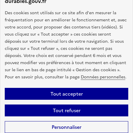
durables.gouv.fr
GOUVERNEMENT
Des cookies sont utilisés sur ce site afin d'en mesurer la
fréquentation pour en améliorer le fonctionnement et, avec
L
votre accord, pour proposer des contenus tiers (vidéos). Si
i
Ce portail vise à rassembler toutes les informations
vous cliquez sur « Tout accepter » ces cookies seront
b
pertinentes sur l'achat durable : textes juridiques,
déposés sur votre terminal lors de votre navigation. Si vous
e
accompagnement de proximité, formations, outils pratiques
cliquez sur « Tout refuser », ces cookies ne seront pas
r
et d'aide à l'élaboration d'une stratégie d'achats
déposés. Votre choix est conservé pendant 6 mois et vous
t
responsables.
pouvez modifier vos préférences à tout moment en cliquant
é
sur le lien en bas de page intitulé « Gestion des cookies ».
,
info.gouv.fr
service-public.fr
Pour en savoir plus, consulter la page
Données personnelles
.
É
legifrance.gouv.fr
data.gouv.fr
g
a
Tout accepter
l
Plan du site
Accessibilité : partiellement conforme
Mentions légales
i
Tout refuser
Données personnelles
Gestion des cookies
t
é
Sauf mention contraire, tous les contenus de ce site sont sous
licence
Personnaliser
,
etalab-2.0